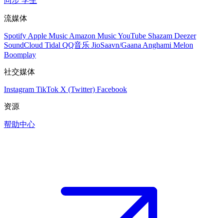
同步
学生
流媒体
Spotify
Apple Music
Amazon Music
YouTube
Shazam
Deezer
SoundCloud
Tidal
QQ音乐
JioSaavn/Gaana
Anghami
Melon
Boomplay
社交媒体
Instagram
TikTok
X (Twitter)
Facebook
资源
帮助中心