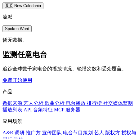
🇳🇨 New Caledonia
流派
Spoken Word
暂无数据。
监测任意电台
追踪全球数千家电台的播放情况、轮播次数和受众覆盖。
免费开始使用
产品
数据来源
艺人分析
歌曲分析
电台播放
排行榜
社交媒体监测
播放列表
API
音频特征
MCP 服务器
应用场景
A&R 调研
推广方
宣传团队
电台节目策划
艺人
版权方
授权与