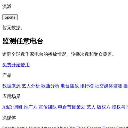
流派
Sports
暂无数据。
监测任意电台
追踪全球数千家电台的播放情况、轮播次数和受众覆盖。
免费开始使用
产品
数据来源
艺人分析
歌曲分析
电台播放
排行榜
社交媒体监测
播
应用场景
A&R 调研
推广方
宣传团队
电台节目策划
艺人
版权方
授权与
流媒体