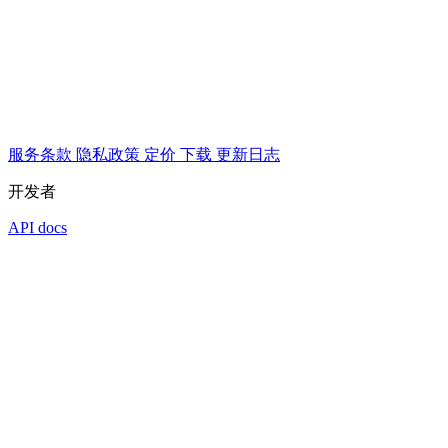
服务条款
隐私政策
定价
下载
更新日志
开发者
API docs