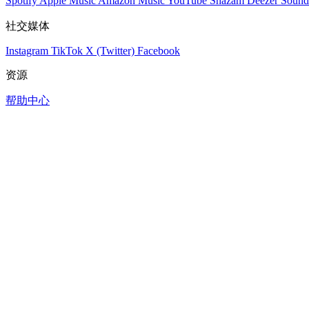
Spotify
Apple Music
Amazon Music
YouTube
Shazam
Deezer
Sound
社交媒体
Instagram
TikTok
X (Twitter)
Facebook
资源
帮助中心