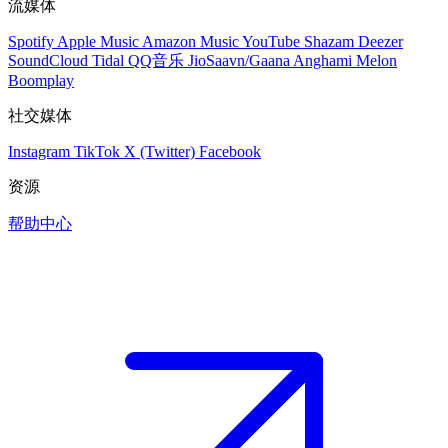
流媒体
Spotify
Apple Music
Amazon Music
YouTube
Shazam
Deezer
SoundCloud
Tidal
QQ音乐
JioSaavn/Gaana
Anghami
Melon
Boomplay
社交媒体
Instagram
TikTok
X (Twitter)
Facebook
资源
帮助中心