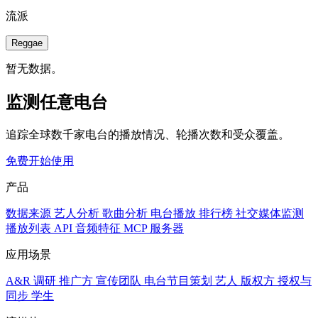
流派
Reggae
暂无数据。
监测任意电台
追踪全球数千家电台的播放情况、轮播次数和受众覆盖。
免费开始使用
产品
数据来源
艺人分析
歌曲分析
电台播放
排行榜
社交媒体监测
播放列表
API
音频特征
MCP 服务器
应用场景
A&R 调研
推广方
宣传团队
电台节目策划
艺人
版权方
授权与
同步
学生