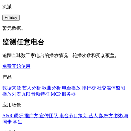
流派
Holiday
暂无数据。
监测任意电台
追踪全球数千家电台的播放情况、轮播次数和受众覆盖。
免费开始使用
产品
数据来源
艺人分析
歌曲分析
电台播放
排行榜
社交媒体监测
播放列表
API
音频特征
MCP 服务器
应用场景
A&R 调研
推广方
宣传团队
电台节目策划
艺人
版权方
授权与
同步
学生