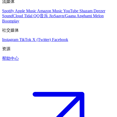
流媒体
Spotify
Apple Music
Amazon Music
YouTube
Shazam
Deezer
SoundCloud
Tidal
QQ音乐
JioSaavn/Gaana
Anghami
Melon
Boomplay
社交媒体
Instagram
TikTok
X (Twitter)
Facebook
资源
帮助中心