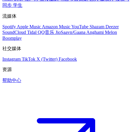
同步
学生
流媒体
Spotify
Apple Music
Amazon Music
YouTube
Shazam
Deezer
SoundCloud
Tidal
QQ音乐
JioSaavn/Gaana
Anghami
Melon
Boomplay
社交媒体
Instagram
TikTok
X (Twitter)
Facebook
资源
帮助中心