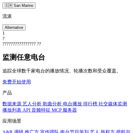
🇸🇲 San Marino
流派
Alternative
1
?
????????????????
??
监测任意电台
追踪全球数千家电台的播放情况、轮播次数和受众覆盖。
免费开始使用
产品
数据来源
艺人分析
歌曲分析
电台播放
排行榜
社交媒体监测
播放列表
API
音频特征
MCP 服务器
应用场景
A&R 调研
推广方
宣传团队
电台节目策划
艺人
版权方
授权与