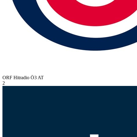
ORF Hitradio Ö3
AT
2