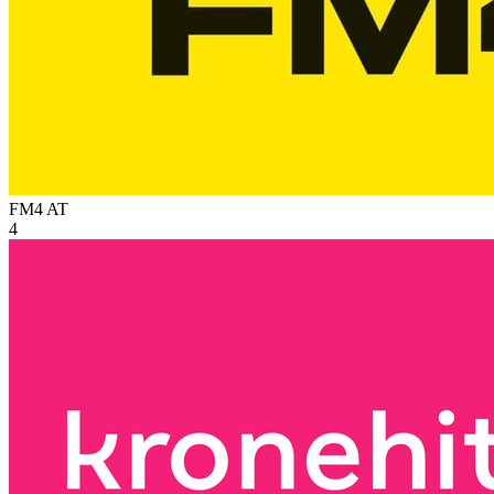
FM4
AT
4