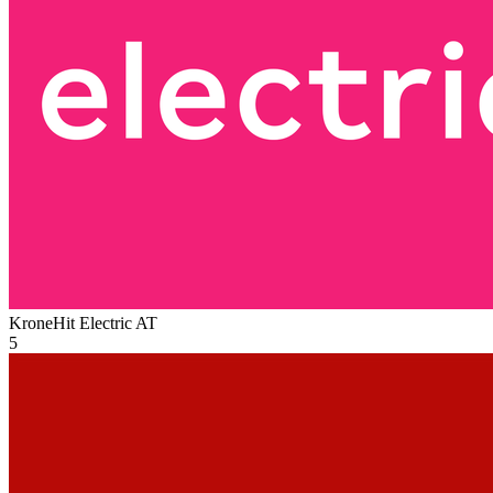
KroneHit Electric
AT
5