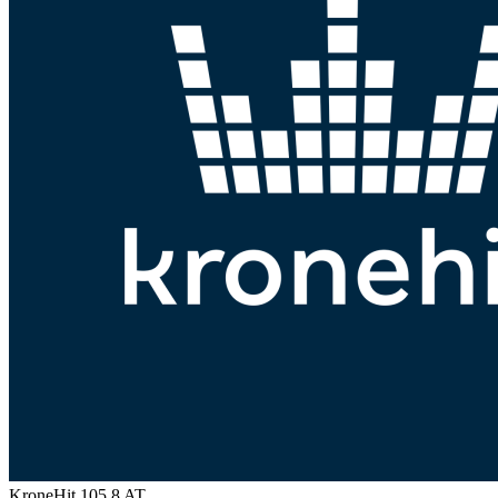
KroneHit 105.8
AT