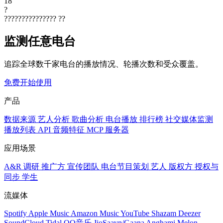
18
?
???????????????
??
监测任意电台
追踪全球数千家电台的播放情况、轮播次数和受众覆盖。
免费开始使用
产品
数据来源
艺人分析
歌曲分析
电台播放
排行榜
社交媒体监测
播放列表
API
音频特征
MCP 服务器
应用场景
A&R 调研
推广方
宣传团队
电台节目策划
艺人
版权方
授权与
同步
学生
流媒体
Spotify
Apple Music
Amazon Music
YouTube
Shazam
Deezer
SoundCloud
Tidal
QQ音乐
JioSaavn/Gaana
Anghami
Melon