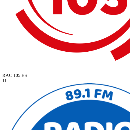
RAC 105
ES
11