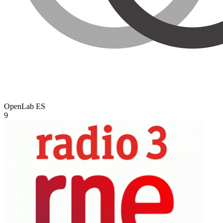
OpenLab
ES
9