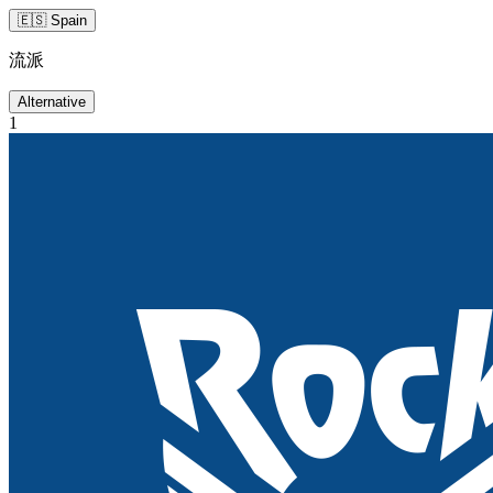
🇪🇸 Spain
流派
Alternative
1