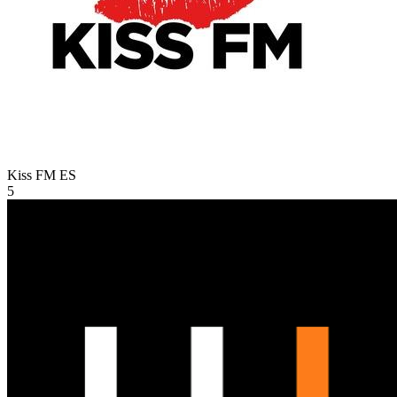
Kiss FM
ES
5