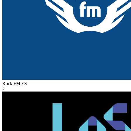
Rock FM
ES
2