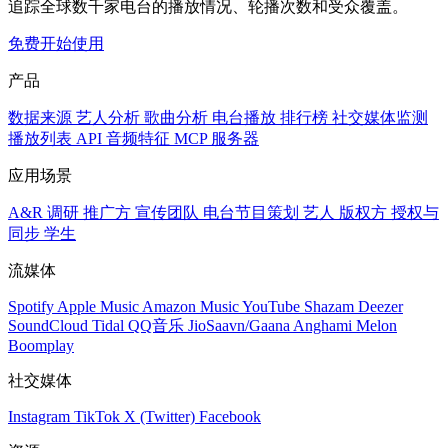
追踪全球数千家电台的播放情况、轮播次数和受众覆盖。
免费开始使用
产品
数据来源
艺人分析
歌曲分析
电台播放
排行榜
社交媒体监测
播放列表
API
音频特征
MCP 服务器
应用场景
A&R 调研
推广方
宣传团队
电台节目策划
艺人
版权方
授权与
同步
学生
流媒体
Spotify
Apple Music
Amazon Music
YouTube
Shazam
Deezer
SoundCloud
Tidal
QQ音乐
JioSaavn/Gaana
Anghami
Melon
Boomplay
社交媒体
Instagram
TikTok
X (Twitter)
Facebook