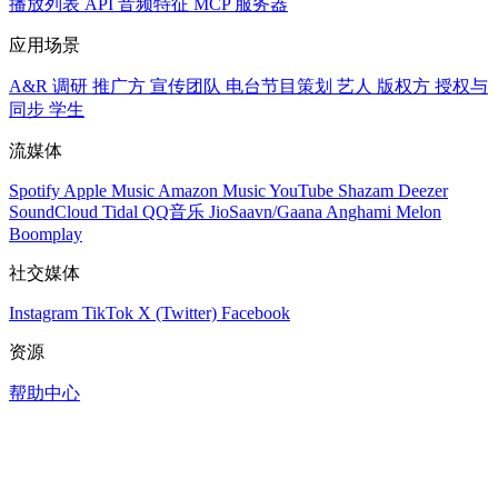
播放列表
API
音频特征
MCP 服务器
应用场景
A&R 调研
推广方
宣传团队
电台节目策划
艺人
版权方
授权与
同步
学生
流媒体
Spotify
Apple Music
Amazon Music
YouTube
Shazam
Deezer
SoundCloud
Tidal
QQ音乐
JioSaavn/Gaana
Anghami
Melon
Boomplay
社交媒体
Instagram
TikTok
X (Twitter)
Facebook
资源
帮助中心