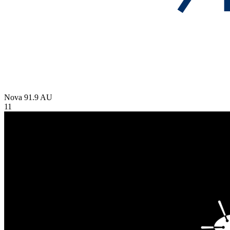
Nova 91.9
AU
11