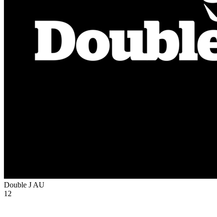
Double J
AU
12