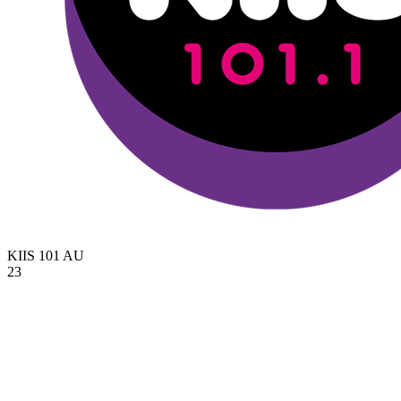
KIIS 101
AU
23