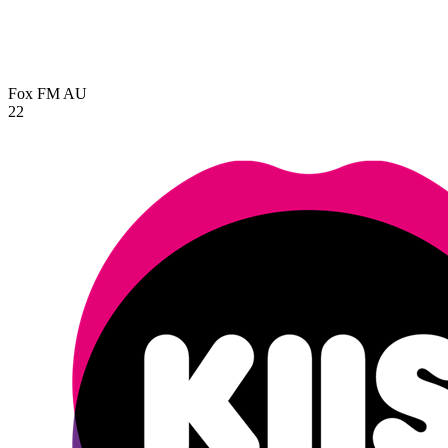
Fox FM
AU
22