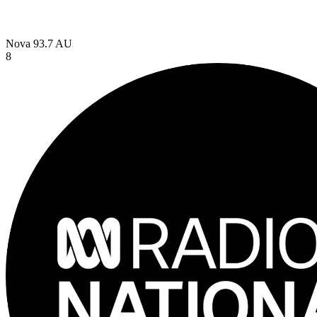
Nova 93.7
AU
8