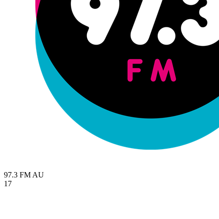
97.3 FM
AU
17