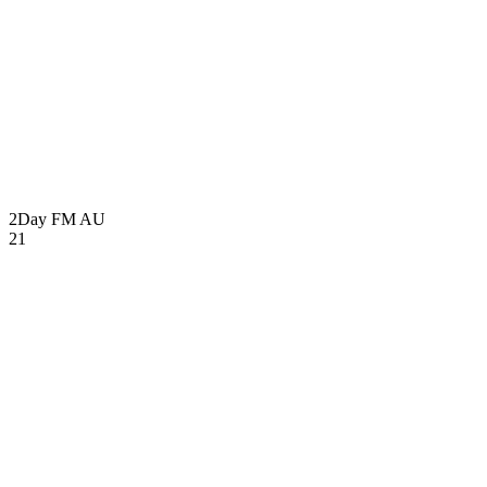
2Day FM
AU
21