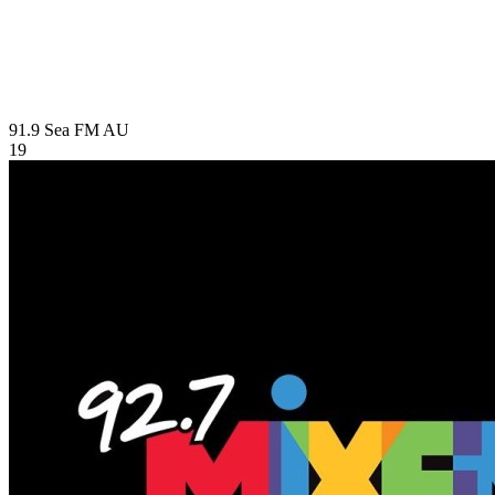
91.9 Sea FM
AU
19