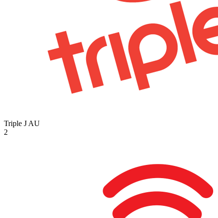
Triple J
AU
2