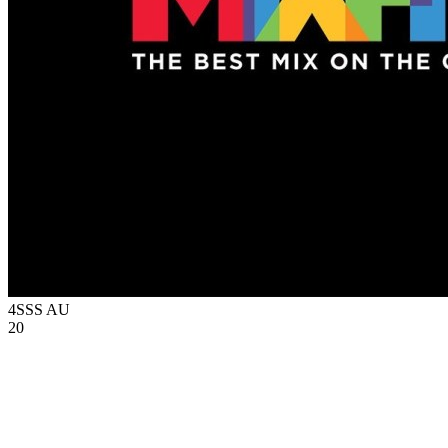
4SSS
AU
20