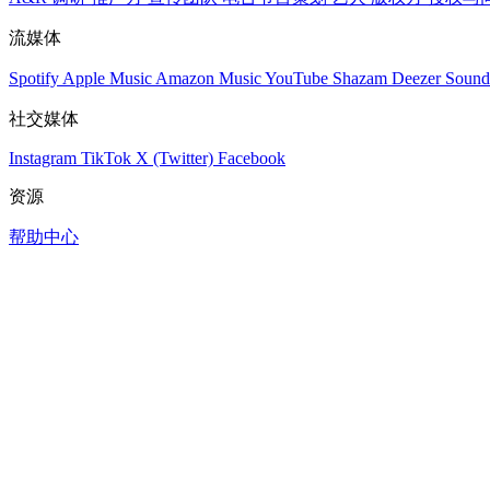
流媒体
Spotify
Apple Music
Amazon Music
YouTube
Shazam
Deezer
Sound
社交媒体
Instagram
TikTok
X (Twitter)
Facebook
资源
帮助中心