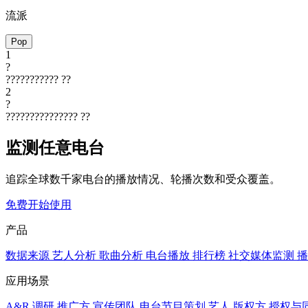
流派
Pop
1
?
???????????
??
2
?
???????????????
??
监测任意电台
追踪全球数千家电台的播放情况、轮播次数和受众覆盖。
免费开始使用
产品
数据来源
艺人分析
歌曲分析
电台播放
排行榜
社交媒体监测
播
应用场景
A&R 调研
推广方
宣传团队
电台节目策划
艺人
版权方
授权与