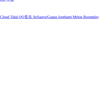
Cloud
Tidal
QQ音乐
JioSaavn/Gaana
Anghami
Melon
Boomplay