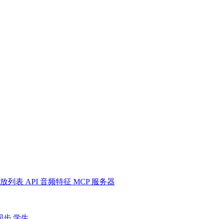
放列表
API
音频特征
MCP 服务器
同步
学生