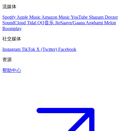
流媒体
Spotify
Apple Music
Amazon Music
YouTube
Shazam
Deezer
SoundCloud
Tidal
QQ音乐
JioSaavn/Gaana
Anghami
Melon
Boomplay
社交媒体
Instagram
TikTok
X (Twitter)
Facebook
资源
帮助中心