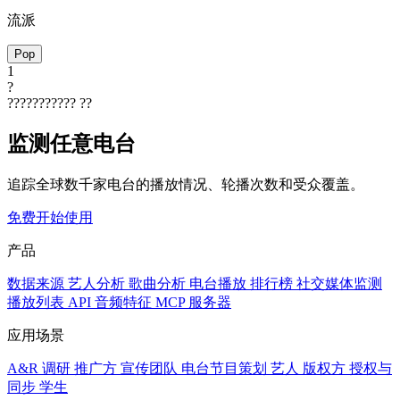
流派
Pop
1
?
???????????
??
监测任意电台
追踪全球数千家电台的播放情况、轮播次数和受众覆盖。
免费开始使用
产品
数据来源
艺人分析
歌曲分析
电台播放
排行榜
社交媒体监测
播放列表
API
音频特征
MCP 服务器
应用场景
A&R 调研
推广方
宣传团队
电台节目策划
艺人
版权方
授权与
同步
学生