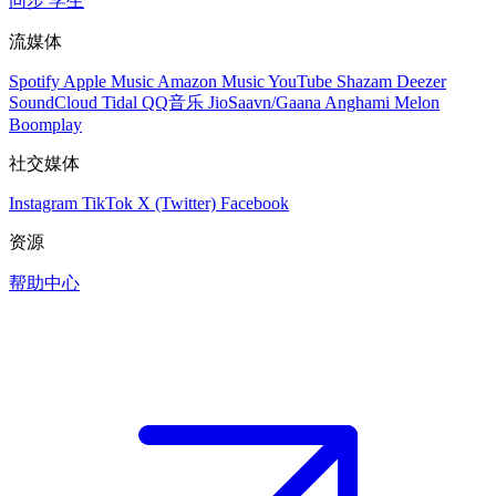
同步
学生
流媒体
Spotify
Apple Music
Amazon Music
YouTube
Shazam
Deezer
SoundCloud
Tidal
QQ音乐
JioSaavn/Gaana
Anghami
Melon
Boomplay
社交媒体
Instagram
TikTok
X (Twitter)
Facebook
资源
帮助中心