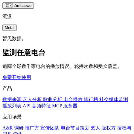
🇿🇼 Zimbabwe
流派
Metal
暂无数据。
监测任意电台
追踪全球数千家电台的播放情况、轮播次数和受众覆盖。
免费开始使用
产品
数据来源
艺人分析
歌曲分析
电台播放
排行榜
社交媒体监测
播放列表
API
音频特征
MCP 服务器
应用场景
A&R 调研
推广方
宣传团队
电台节目策划
艺人
版权方
授权与