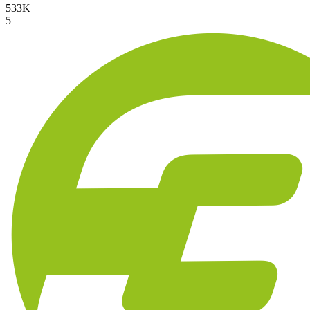
533K
5