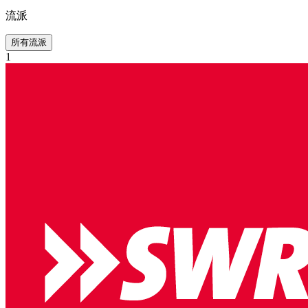
流派
所有流派
1