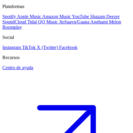
Plataformas
Spotify
Apple Music
Amazon Music
YouTube
Shazam
Deezer
SoundCloud
Tidal
QQ Music
JioSaavn/Gaana
Anghami
Melon
Boomplay
Social
Instagram
TikTok
X (Twitter)
Facebook
Recursos
Centro de ayuda