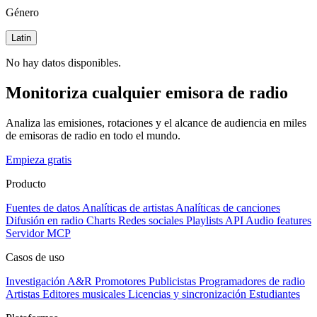
Género
Latin
No hay datos disponibles.
Monitoriza cualquier emisora de radio
Analiza las emisiones, rotaciones y el alcance de audiencia en miles
de emisoras de radio en todo el mundo.
Empieza gratis
Producto
Fuentes de datos
Analíticas de artistas
Analíticas de canciones
Difusión en radio
Charts
Redes sociales
Playlists
API
Audio features
Servidor MCP
Casos de uso
Investigación A&R
Promotores
Publicistas
Programadores de radio
Artistas
Editores musicales
Licencias y sincronización
Estudiantes