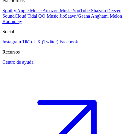
Plataformas
Spotify
Apple Music
Amazon Music
YouTube
Shazam
Deezer
SoundCloud
Tidal
QQ Music
JioSaavn/Gaana
Anghami
Melon
Boomplay
Social
Instagram
TikTok
X (Twitter)
Facebook
Recursos
Centro de ayuda