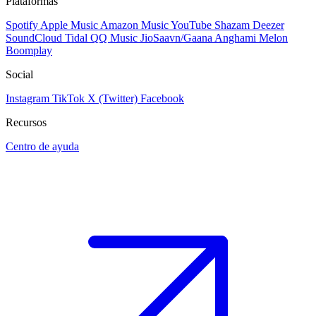
Plataformas
Spotify
Apple Music
Amazon Music
YouTube
Shazam
Deezer
SoundCloud
Tidal
QQ Music
JioSaavn/Gaana
Anghami
Melon
Boomplay
Social
Instagram
TikTok
X (Twitter)
Facebook
Recursos
Centro de ayuda