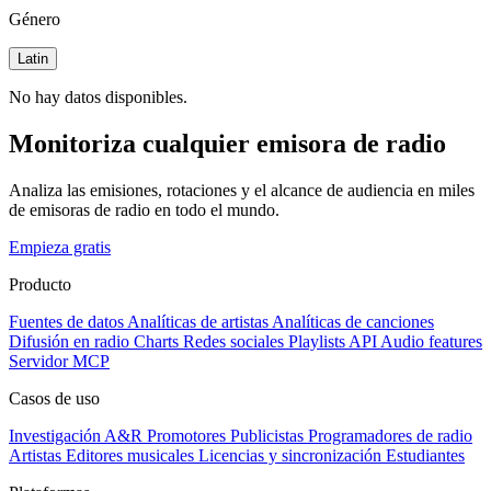
Género
Latin
No hay datos disponibles.
Monitoriza cualquier emisora de radio
Analiza las emisiones, rotaciones y el alcance de audiencia en miles
de emisoras de radio en todo el mundo.
Empieza gratis
Producto
Fuentes de datos
Analíticas de artistas
Analíticas de canciones
Difusión en radio
Charts
Redes sociales
Playlists
API
Audio features
Servidor MCP
Casos de uso
Investigación A&R
Promotores
Publicistas
Programadores de radio
Artistas
Editores musicales
Licencias y sincronización
Estudiantes