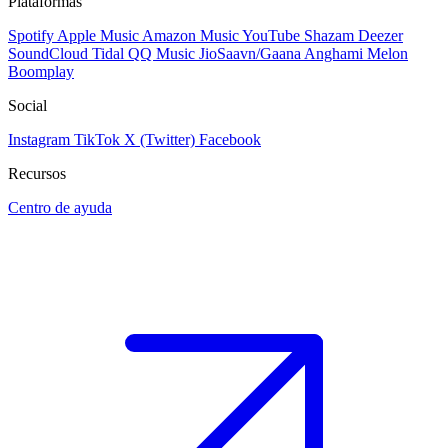
Plataformas
Spotify
Apple Music
Amazon Music
YouTube
Shazam
Deezer
SoundCloud
Tidal
QQ Music
JioSaavn/Gaana
Anghami
Melon
Boomplay
Social
Instagram
TikTok
X (Twitter)
Facebook
Recursos
Centro de ayuda