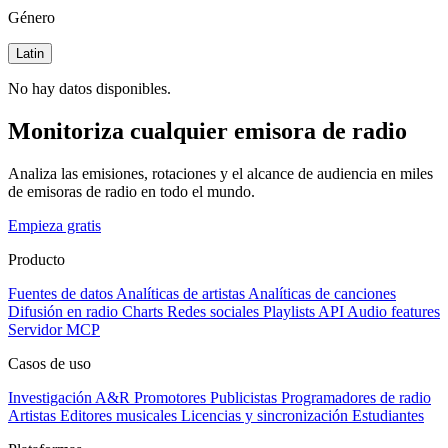
Género
Latin
No hay datos disponibles.
Monitoriza cualquier emisora de radio
Analiza las emisiones, rotaciones y el alcance de audiencia en miles
de emisoras de radio en todo el mundo.
Empieza gratis
Producto
Fuentes de datos
Analíticas de artistas
Analíticas de canciones
Difusión en radio
Charts
Redes sociales
Playlists
API
Audio features
Servidor MCP
Casos de uso
Investigación A&R
Promotores
Publicistas
Programadores de radio
Artistas
Editores musicales
Licencias y sincronización
Estudiantes