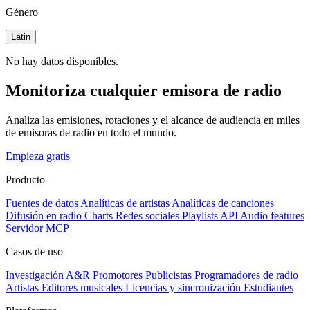
Género
Latin
No hay datos disponibles.
Monitoriza cualquier emisora de radio
Analiza las emisiones, rotaciones y el alcance de audiencia en miles
de emisoras de radio en todo el mundo.
Empieza gratis
Producto
Fuentes de datos
Analíticas de artistas
Analíticas de canciones
Difusión en radio
Charts
Redes sociales
Playlists
API
Audio features
Servidor MCP
Casos de uso
Investigación A&R
Promotores
Publicistas
Programadores de radio
Artistas
Editores musicales
Licencias y sincronización
Estudiantes