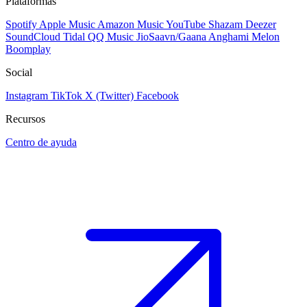
Plataformas
Spotify
Apple Music
Amazon Music
YouTube
Shazam
Deezer
SoundCloud
Tidal
QQ Music
JioSaavn/Gaana
Anghami
Melon
Boomplay
Social
Instagram
TikTok
X (Twitter)
Facebook
Recursos
Centro de ayuda