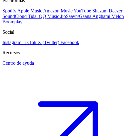
Plataformas
Spotify
Apple Music
Amazon Music
YouTube
Shazam
Deezer
SoundCloud
Tidal
QQ Music
JioSaavn/Gaana
Anghami
Melon
Boomplay
Social
Instagram
TikTok
X (Twitter)
Facebook
Recursos
Centro de ayuda