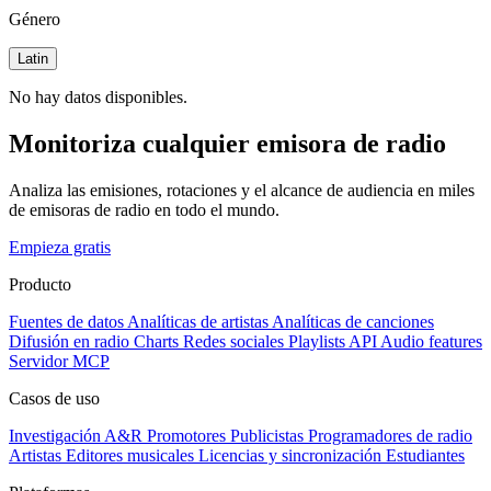
Género
Latin
No hay datos disponibles.
Monitoriza cualquier emisora de radio
Analiza las emisiones, rotaciones y el alcance de audiencia en miles
de emisoras de radio en todo el mundo.
Empieza gratis
Producto
Fuentes de datos
Analíticas de artistas
Analíticas de canciones
Difusión en radio
Charts
Redes sociales
Playlists
API
Audio features
Servidor MCP
Casos de uso
Investigación A&R
Promotores
Publicistas
Programadores de radio
Artistas
Editores musicales
Licencias y sincronización
Estudiantes