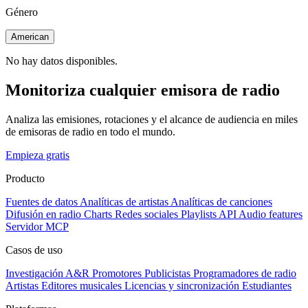
Género
American
No hay datos disponibles.
Monitoriza cualquier emisora de radio
Analiza las emisiones, rotaciones y el alcance de audiencia en miles
de emisoras de radio en todo el mundo.
Empieza gratis
Producto
Fuentes de datos
Analíticas de artistas
Analíticas de canciones
Difusión en radio
Charts
Redes sociales
Playlists
API
Audio features
Servidor MCP
Casos de uso
Investigación A&R
Promotores
Publicistas
Programadores de radio
Artistas
Editores musicales
Licencias y sincronización
Estudiantes