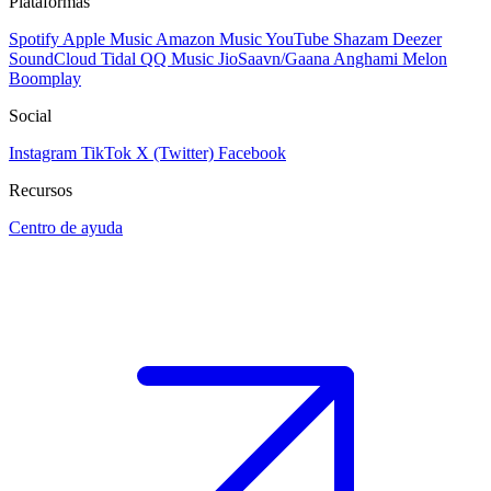
Plataformas
Spotify
Apple Music
Amazon Music
YouTube
Shazam
Deezer
SoundCloud
Tidal
QQ Music
JioSaavn/Gaana
Anghami
Melon
Boomplay
Social
Instagram
TikTok
X (Twitter)
Facebook
Recursos
Centro de ayuda