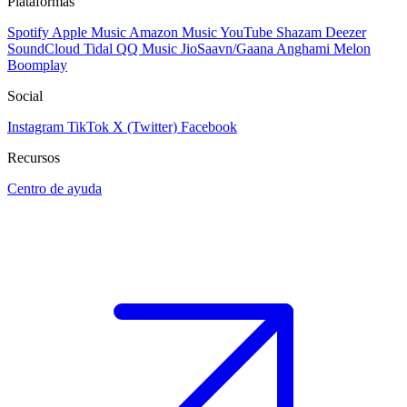
Plataformas
Spotify
Apple Music
Amazon Music
YouTube
Shazam
Deezer
SoundCloud
Tidal
QQ Music
JioSaavn/Gaana
Anghami
Melon
Boomplay
Social
Instagram
TikTok
X (Twitter)
Facebook
Recursos
Centro de ayuda