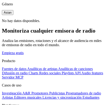
Género
Asian
No hay datos disponibles.
Monitoriza cualquier emisora de radio
Analiza las emisiones, rotaciones y el alcance de audiencia en miles
de emisoras de radio en todo el mundo.
Empieza gratis
Producto
Fuentes de datos
Analíticas de artistas
Analíticas de canciones
Difusión en radio
Charts
Redes sociales
Playlists
API
Audio features
Servidor MCP
Casos de uso
Investigación A&R
Promotores
Publicistas
Programadores de radio
Artistas
Editores musicales
Licencias y sincronización
Estudiantes