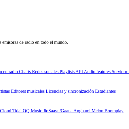
de emisoras de radio en todo el mundo.
n en radio
Charts
Redes sociales
Playlists
API
Audio features
Servido
tistas
Editores musicales
Licencias y sincronización
Estudiantes
Cloud
Tidal
QQ Music
JioSaavn/Gaana
Anghami
Melon
Boomplay