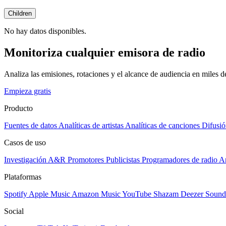
Children
No hay datos disponibles.
Monitoriza cualquier emisora de radio
Analiza las emisiones, rotaciones y el alcance de audiencia en miles 
Empieza gratis
Producto
Fuentes de datos
Analíticas de artistas
Analíticas de canciones
Difusió
Casos de uso
Investigación A&R
Promotores
Publicistas
Programadores de radio
Ar
Plataformas
Spotify
Apple Music
Amazon Music
YouTube
Shazam
Deezer
Sound
Social