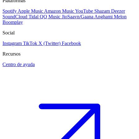
Plataformas
Spotify
Apple Music
Amazon Music
YouTube
Shazam
Deezer
SoundCloud
Tidal
QQ Music
JioSaavn/Gaana
Anghami
Melon
Boomplay
Social
Instagram
TikTok
X (Twitter)
Facebook
Recursos
Centro de ayuda