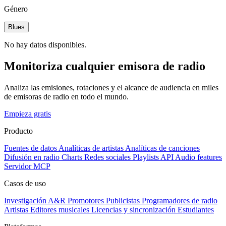
Género
Blues
No hay datos disponibles.
Monitoriza cualquier emisora de radio
Analiza las emisiones, rotaciones y el alcance de audiencia en miles
de emisoras de radio en todo el mundo.
Empieza gratis
Producto
Fuentes de datos
Analíticas de artistas
Analíticas de canciones
Difusión en radio
Charts
Redes sociales
Playlists
API
Audio features
Servidor MCP
Casos de uso
Investigación A&R
Promotores
Publicistas
Programadores de radio
Artistas
Editores musicales
Licencias y sincronización
Estudiantes