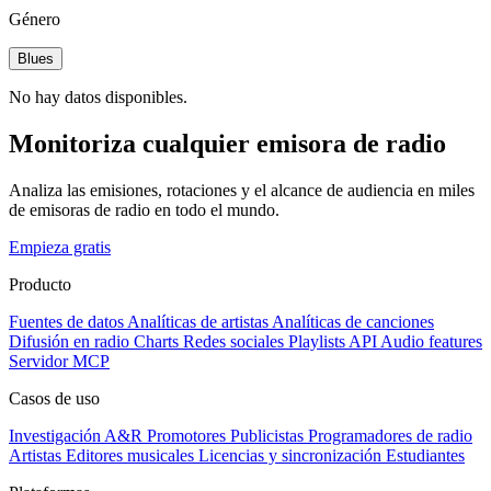
Género
Blues
No hay datos disponibles.
Monitoriza cualquier emisora de radio
Analiza las emisiones, rotaciones y el alcance de audiencia en miles
de emisoras de radio en todo el mundo.
Empieza gratis
Producto
Fuentes de datos
Analíticas de artistas
Analíticas de canciones
Difusión en radio
Charts
Redes sociales
Playlists
API
Audio features
Servidor MCP
Casos de uso
Investigación A&R
Promotores
Publicistas
Programadores de radio
Artistas
Editores musicales
Licencias y sincronización
Estudiantes