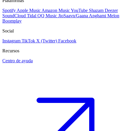
Plataformas
Spotify
Apple Music
Amazon Music
YouTube
Shazam
Deezer
SoundCloud
Tidal
QQ Music
JioSaavn/Gaana
Anghami
Melon
Boomplay
Social
Instagram
TikTok
X (Twitter)
Facebook
Recursos
Centro de ayuda