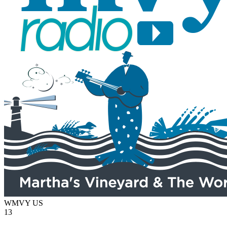
WMVY
US
13