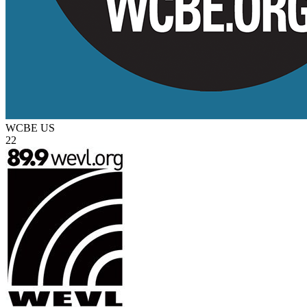
WCBE
US
22