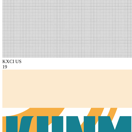
KXCI
US
19