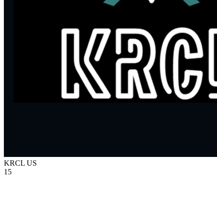
KRCL
US
15