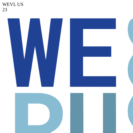
WEVL
US
23