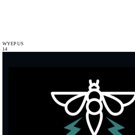
WYEP
US
14