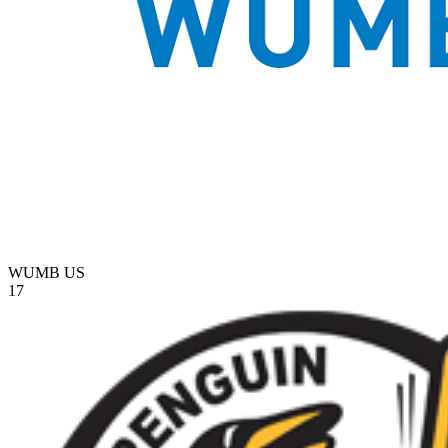
WUMB
US
17