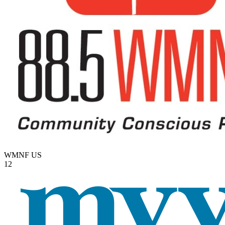
WMNF
US
12