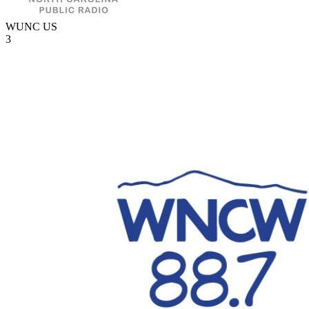
WUNC
US
3