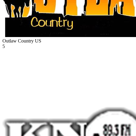
Outlaw Country
US
5