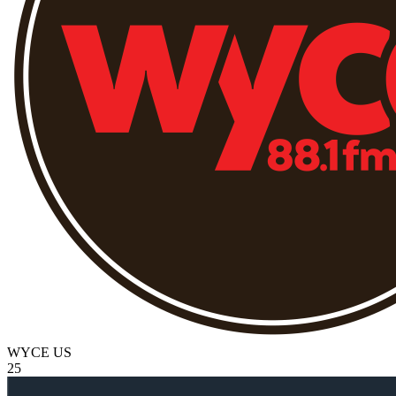
WYCE
US
25