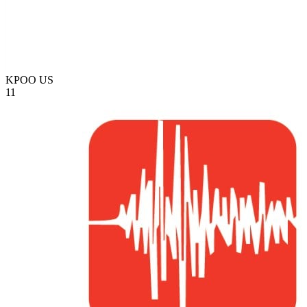
KPOO
US
11