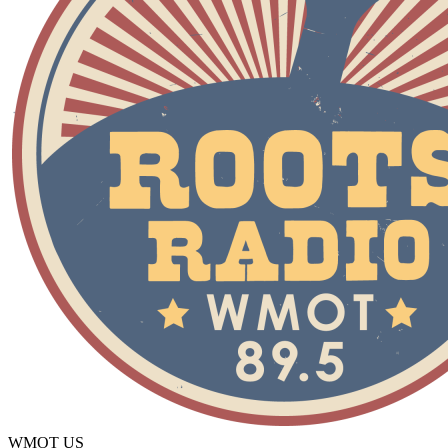
WMOT
US