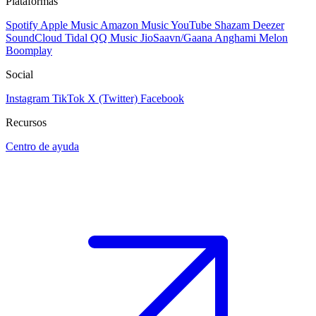
Plataformas
Spotify
Apple Music
Amazon Music
YouTube
Shazam
Deezer
SoundCloud
Tidal
QQ Music
JioSaavn/Gaana
Anghami
Melon
Boomplay
Social
Instagram
TikTok
X (Twitter)
Facebook
Recursos
Centro de ayuda