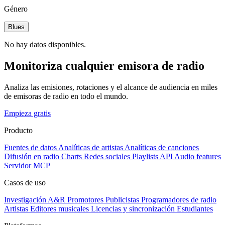
Género
Blues
No hay datos disponibles.
Monitoriza cualquier emisora de radio
Analiza las emisiones, rotaciones y el alcance de audiencia en miles
de emisoras de radio en todo el mundo.
Empieza gratis
Producto
Fuentes de datos
Analíticas de artistas
Analíticas de canciones
Difusión en radio
Charts
Redes sociales
Playlists
API
Audio features
Servidor MCP
Casos de uso
Investigación A&R
Promotores
Publicistas
Programadores de radio
Artistas
Editores musicales
Licencias y sincronización
Estudiantes