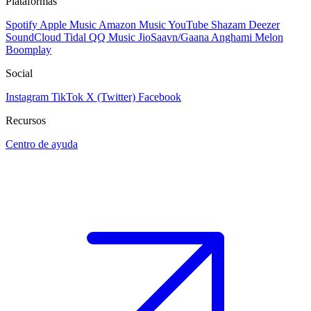
Plataformas
Spotify
Apple Music
Amazon Music
YouTube
Shazam
Deezer
SoundCloud
Tidal
QQ Music
JioSaavn/Gaana
Anghami
Melon
Boomplay
Social
Instagram
TikTok
X (Twitter)
Facebook
Recursos
Centro de ayuda