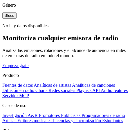
Género
Blues
No hay datos disponibles.
Monitoriza cualquier emisora de radio
Analiza las emisiones, rotaciones y el alcance de audiencia en miles
de emisoras de radio en todo el mundo.
Empieza gratis
Producto
Fuentes de datos
Analíticas de artistas
Analíticas de canciones
Difusión en radio
Charts
Redes sociales
Playlists
API
Audio features
Servidor MCP
Casos de uso
Investigación A&R
Promotores
Publicistas
Programadores de radio
Artistas
Editores musicales
Licencias y sincronización
Estudiantes