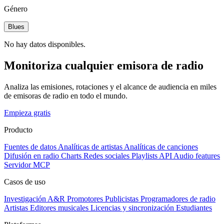
Género
Blues
No hay datos disponibles.
Monitoriza cualquier emisora de radio
Analiza las emisiones, rotaciones y el alcance de audiencia en miles
de emisoras de radio en todo el mundo.
Empieza gratis
Producto
Fuentes de datos
Analíticas de artistas
Analíticas de canciones
Difusión en radio
Charts
Redes sociales
Playlists
API
Audio features
Servidor MCP
Casos de uso
Investigación A&R
Promotores
Publicistas
Programadores de radio
Artistas
Editores musicales
Licencias y sincronización
Estudiantes