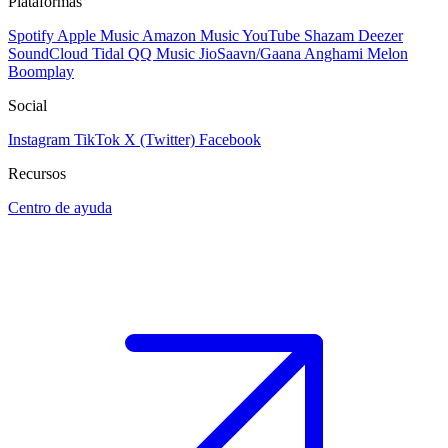
Plataformas
Spotify
Apple Music
Amazon Music
YouTube
Shazam
Deezer
SoundCloud
Tidal
QQ Music
JioSaavn/Gaana
Anghami
Melon
Boomplay
Social
Instagram
TikTok
X (Twitter)
Facebook
Recursos
Centro de ayuda