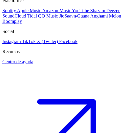
Plataformas
Spotify
Apple Music
Amazon Music
YouTube
Shazam
Deezer
SoundCloud
Tidal
QQ Music
JioSaavn/Gaana
Anghami
Melon
Boomplay
Social
Instagram
TikTok
X (Twitter)
Facebook
Recursos
Centro de ayuda