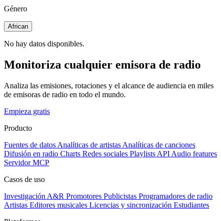
Género
African
No hay datos disponibles.
Monitoriza cualquier emisora de radio
Analiza las emisiones, rotaciones y el alcance de audiencia en miles
de emisoras de radio en todo el mundo.
Empieza gratis
Producto
Fuentes de datos
Analíticas de artistas
Analíticas de canciones
Difusión en radio
Charts
Redes sociales
Playlists
API
Audio features
Servidor MCP
Casos de uso
Investigación A&R
Promotores
Publicistas
Programadores de radio
Artistas
Editores musicales
Licencias y sincronización
Estudiantes