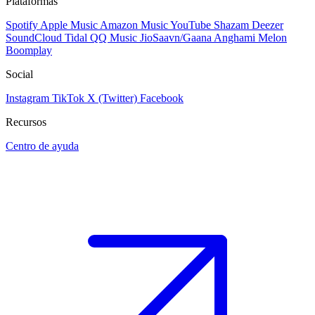
Plataformas
Spotify
Apple Music
Amazon Music
YouTube
Shazam
Deezer
SoundCloud
Tidal
QQ Music
JioSaavn/Gaana
Anghami
Melon
Boomplay
Social
Instagram
TikTok
X (Twitter)
Facebook
Recursos
Centro de ayuda