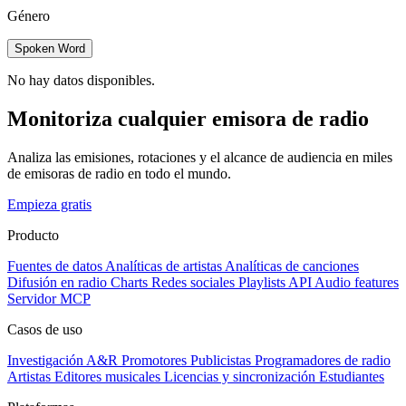
Género
Spoken Word
No hay datos disponibles.
Monitoriza cualquier emisora de radio
Analiza las emisiones, rotaciones y el alcance de audiencia en miles
de emisoras de radio en todo el mundo.
Empieza gratis
Producto
Fuentes de datos
Analíticas de artistas
Analíticas de canciones
Difusión en radio
Charts
Redes sociales
Playlists
API
Audio features
Servidor MCP
Casos de uso
Investigación A&R
Promotores
Publicistas
Programadores de radio
Artistas
Editores musicales
Licencias y sincronización
Estudiantes