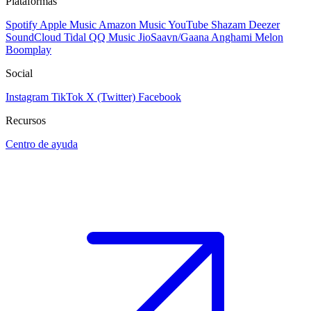
Plataformas
Spotify
Apple Music
Amazon Music
YouTube
Shazam
Deezer
SoundCloud
Tidal
QQ Music
JioSaavn/Gaana
Anghami
Melon
Boomplay
Social
Instagram
TikTok
X (Twitter)
Facebook
Recursos
Centro de ayuda