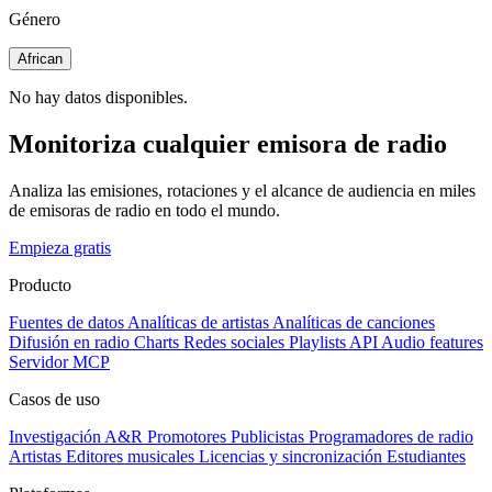
Género
African
No hay datos disponibles.
Monitoriza cualquier emisora de radio
Analiza las emisiones, rotaciones y el alcance de audiencia en miles
de emisoras de radio en todo el mundo.
Empieza gratis
Producto
Fuentes de datos
Analíticas de artistas
Analíticas de canciones
Difusión en radio
Charts
Redes sociales
Playlists
API
Audio features
Servidor MCP
Casos de uso
Investigación A&R
Promotores
Publicistas
Programadores de radio
Artistas
Editores musicales
Licencias y sincronización
Estudiantes