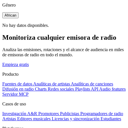
Género
African
No hay datos disponibles.
Monitoriza cualquier emisora de radio
Analiza las emisiones, rotaciones y el alcance de audiencia en miles
de emisoras de radio en todo el mundo.
Empieza gratis
Producto
Fuentes de datos
Analíticas de artistas
Analíticas de canciones
Difusión en radio
Charts
Redes sociales
Playlists
API
Audio features
Servidor MCP
Casos de uso
Investigación A&R
Promotores
Publicistas
Programadores de radio
Artistas
Editores musicales
Licencias y sincronización
Estudiantes