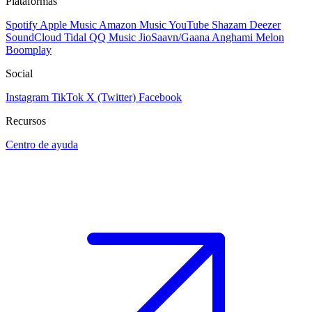
Plataformas
Spotify
Apple Music
Amazon Music
YouTube
Shazam
Deezer
SoundCloud
Tidal
QQ Music
JioSaavn/Gaana
Anghami
Melon
Boomplay
Social
Instagram
TikTok
X (Twitter)
Facebook
Recursos
Centro de ayuda