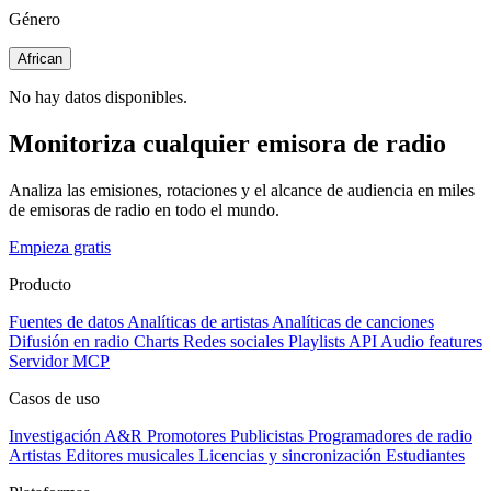
Género
African
No hay datos disponibles.
Monitoriza cualquier emisora de radio
Analiza las emisiones, rotaciones y el alcance de audiencia en miles
de emisoras de radio en todo el mundo.
Empieza gratis
Producto
Fuentes de datos
Analíticas de artistas
Analíticas de canciones
Difusión en radio
Charts
Redes sociales
Playlists
API
Audio features
Servidor MCP
Casos de uso
Investigación A&R
Promotores
Publicistas
Programadores de radio
Artistas
Editores musicales
Licencias y sincronización
Estudiantes