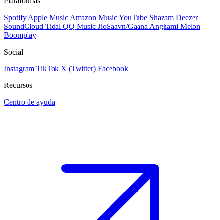
Plataformas
Spotify
Apple Music
Amazon Music
YouTube
Shazam
Deezer
SoundCloud
Tidal
QQ Music
JioSaavn/Gaana
Anghami
Melon
Boomplay
Social
Instagram
TikTok
X (Twitter)
Facebook
Recursos
Centro de ayuda