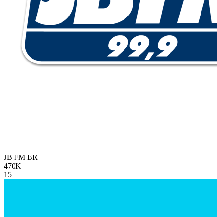
JB FM
BR
470K
15