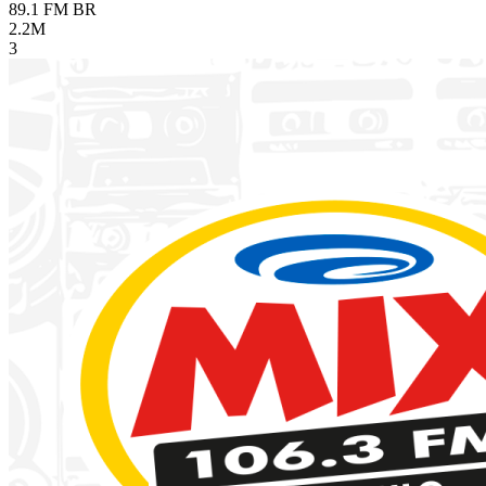
89.1 FM
BR
2.2M
3