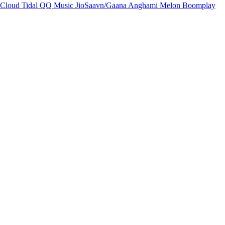
Cloud
Tidal
QQ Music
JioSaavn/Gaana
Anghami
Melon
Boomplay