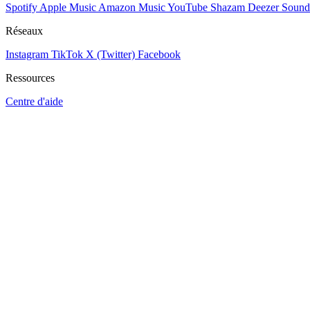
Spotify
Apple Music
Amazon Music
YouTube
Shazam
Deezer
Sound
Réseaux
Instagram
TikTok
X (Twitter)
Facebook
Ressources
Centre d'aide