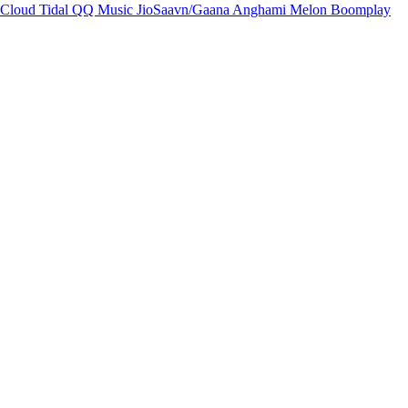
Cloud
Tidal
QQ Music
JioSaavn/Gaana
Anghami
Melon
Boomplay