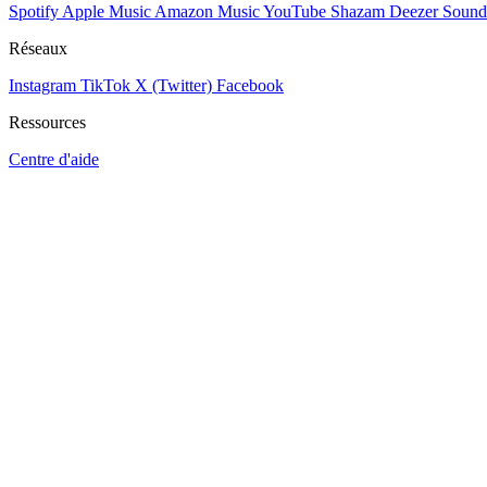
Spotify
Apple Music
Amazon Music
YouTube
Shazam
Deezer
Sound
Réseaux
Instagram
TikTok
X (Twitter)
Facebook
Ressources
Centre d'aide