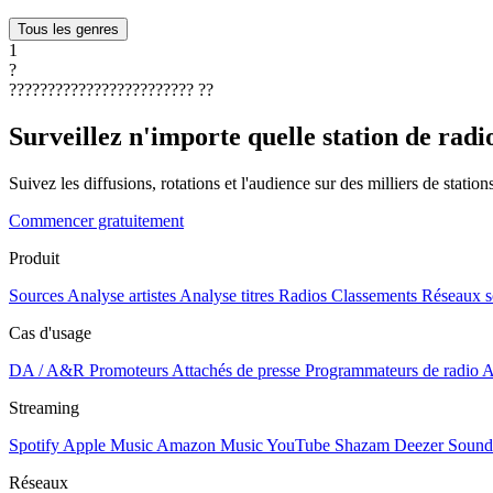
Tous les genres
1
?
????????????????????????
??
Surveillez n'importe quelle station de radi
Suivez les diffusions, rotations et l'audience sur des milliers de statio
Commencer gratuitement
Produit
Sources
Analyse artistes
Analyse titres
Radios
Classements
Réseaux s
Cas d'usage
DA / A&R
Promoteurs
Attachés de presse
Programmateurs de radio
A
Streaming
Spotify
Apple Music
Amazon Music
YouTube
Shazam
Deezer
Sound
Réseaux