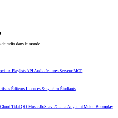
o
ns de radio dans le monde.
ociaux
Playlists
API
Audio features
Serveur MCP
rtistes
Éditeurs
Licences & synchro
Étudiants
Cloud
Tidal
QQ Music
JioSaavn/Gaana
Anghami
Melon
Boomplay