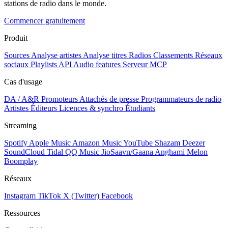
stations de radio dans le monde.
Commencer gratuitement
Produit
Sources
Analyse artistes
Analyse titres
Radios
Classements
Réseaux
sociaux
Playlists
API
Audio features
Serveur MCP
Cas d'usage
DA / A&R
Promoteurs
Attachés de presse
Programmateurs de radio
Artistes
Éditeurs
Licences & synchro
Étudiants
Streaming
Spotify
Apple Music
Amazon Music
YouTube
Shazam
Deezer
SoundCloud
Tidal
QQ Music
JioSaavn/Gaana
Anghami
Melon
Boomplay
Réseaux
Instagram
TikTok
X (Twitter)
Facebook
Ressources