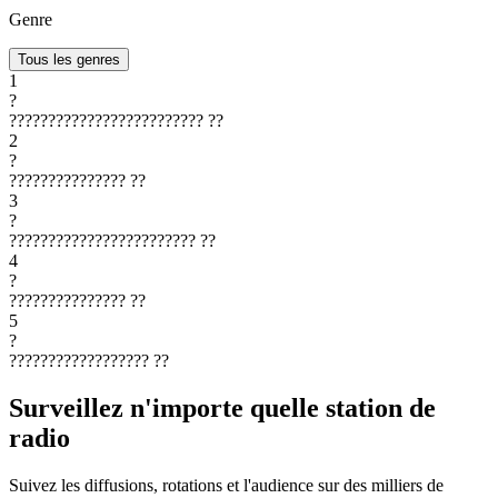
Genre
Tous les genres
1
?
?????????????????????????
??
2
?
???????????????
??
3
?
????????????????????????
??
4
?
???????????????
??
5
?
??????????????????
??
Surveillez n'importe quelle station de
radio
Suivez les diffusions, rotations et l'audience sur des milliers de