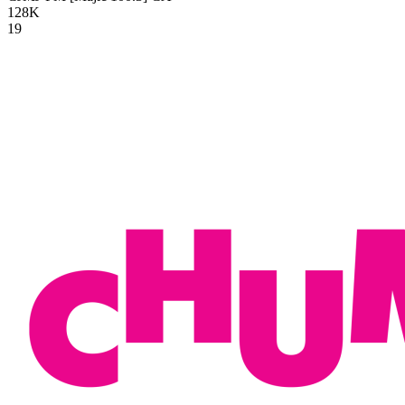
128K
19