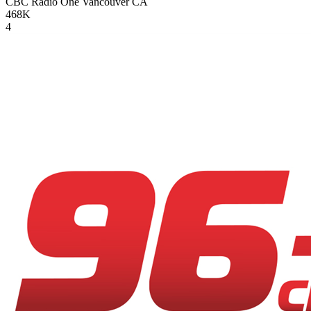
CBC Radio One Vancouver
CA
468K
4