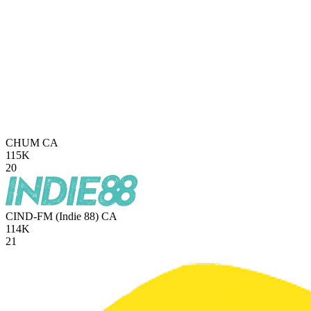
CHUM
CA
115K
20
CIND-FM (Indie 88)
CA
114K
21