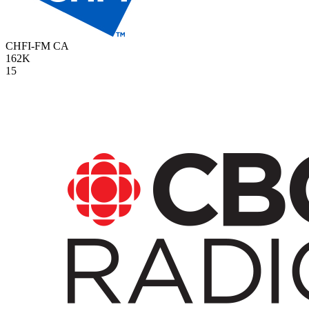
CHFI-FM
CA
162K
15