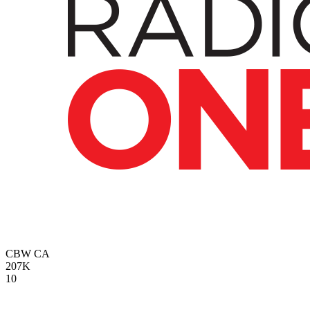
CBW
CA
207K
10