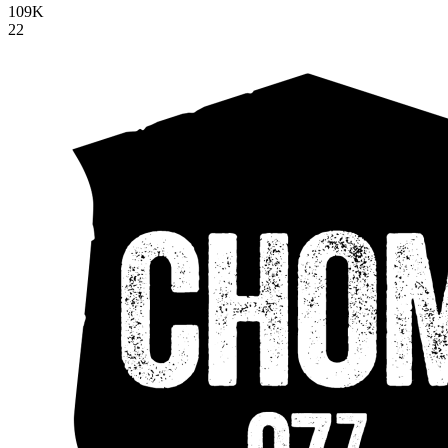
109K
22