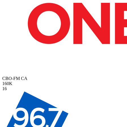
CBO-FM
CA
160K
16