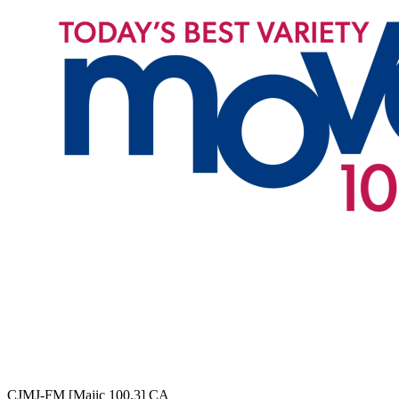
CJMJ-FM [Majic 100.3]
CA