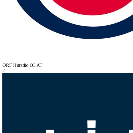
ORF Hitradio Ö3
AT
2