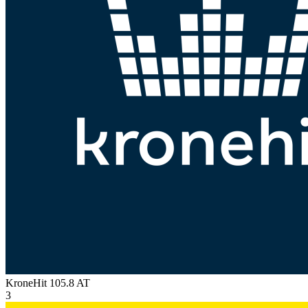
KroneHit 105.8
AT
3