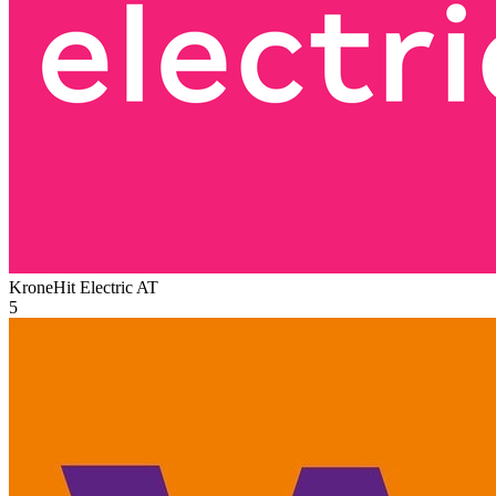
KroneHit Electric
AT
5