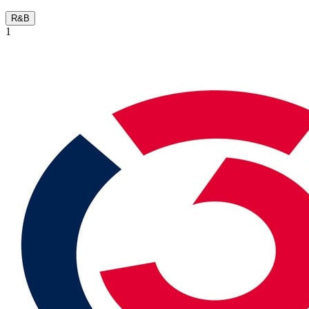
R&B
1