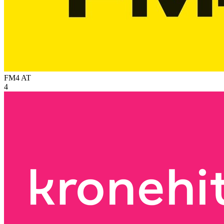
FM4
AT
4