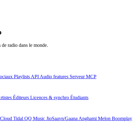
o
ns de radio dans le monde.
ociaux
Playlists
API
Audio features
Serveur MCP
rtistes
Éditeurs
Licences & synchro
Étudiants
Cloud
Tidal
QQ Music
JioSaavn/Gaana
Anghami
Melon
Boomplay