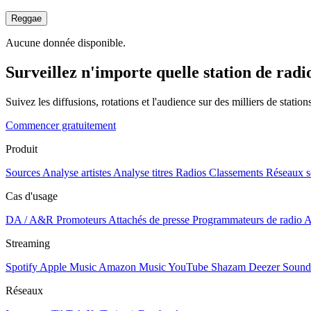
Reggae
Aucune donnée disponible.
Surveillez n'importe quelle station de radi
Suivez les diffusions, rotations et l'audience sur des milliers de statio
Commencer gratuitement
Produit
Sources
Analyse artistes
Analyse titres
Radios
Classements
Réseaux s
Cas d'usage
DA / A&R
Promoteurs
Attachés de presse
Programmateurs de radio
A
Streaming
Spotify
Apple Music
Amazon Music
YouTube
Shazam
Deezer
Sound
Réseaux