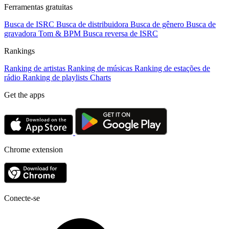
Ferramentas gratuitas
Busca de ISRC
Busca de distribuidora
Busca de gênero
Busca de
gravadora
Tom & BPM
Busca reversa de ISRC
Rankings
Ranking de artistas
Ranking de músicas
Ranking de estações de
rádio
Ranking de playlists
Charts
Get the apps
Chrome extension
Conecte-se