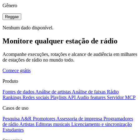
Gênero
Reggae
Nenhum dado disponível.
Monitore qualquer estação de rádio
Acompanhe execuções, rotações e alcance de audiência em milhares
de estações de rádio no mundo todo.
Comece grátis
Produto
Fontes de dados
Análise de artistas
Análise de faixas
Rádio
Rankings
Redes sociais
Playlists
API
Audio features
Servidor MCP
Casos de uso
Pesquisa A&R
Promotores
Assessoria de imprensa
Programadores
de rádio
Artistas
Editoras musicais
Licenciamento e sincronização
Estudantes