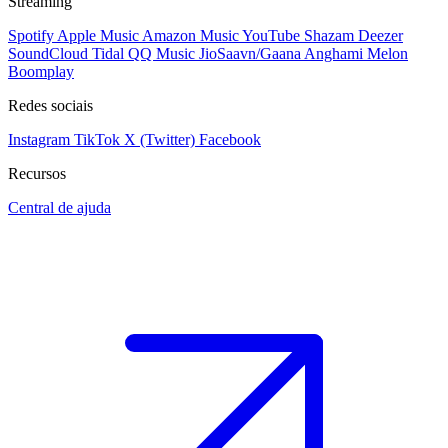
Streaming
Spotify
Apple Music
Amazon Music
YouTube
Shazam
Deezer
SoundCloud
Tidal
QQ Music
JioSaavn/Gaana
Anghami
Melon
Boomplay
Redes sociais
Instagram
TikTok
X (Twitter)
Facebook
Recursos
Central de ajuda