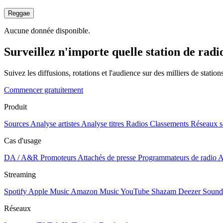
Reggae
Aucune donnée disponible.
Surveillez n'importe quelle station de radi
Suivez les diffusions, rotations et l'audience sur des milliers de statio
Commencer gratuitement
Produit
Sources
Analyse artistes
Analyse titres
Radios
Classements
Réseaux s
Cas d'usage
DA / A&R
Promoteurs
Attachés de presse
Programmateurs de radio
A
Streaming
Spotify
Apple Music
Amazon Music
YouTube
Shazam
Deezer
Sound
Réseaux