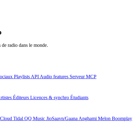
o
ns de radio dans le monde.
ociaux
Playlists
API
Audio features
Serveur MCP
rtistes
Éditeurs
Licences & synchro
Étudiants
Cloud
Tidal
QQ Music
JioSaavn/Gaana
Anghami
Melon
Boomplay