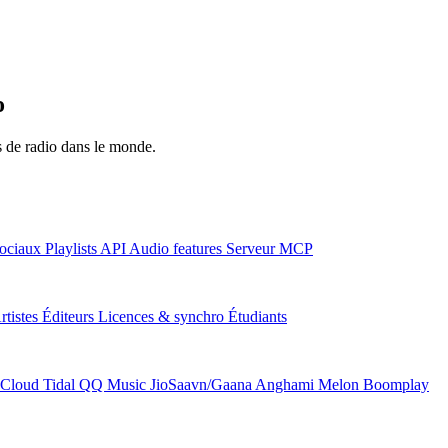
o
ns de radio dans le monde.
ociaux
Playlists
API
Audio features
Serveur MCP
rtistes
Éditeurs
Licences & synchro
Étudiants
Cloud
Tidal
QQ Music
JioSaavn/Gaana
Anghami
Melon
Boomplay