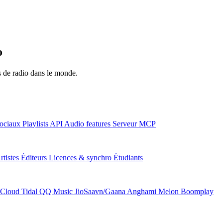
o
ns de radio dans le monde.
ociaux
Playlists
API
Audio features
Serveur MCP
rtistes
Éditeurs
Licences & synchro
Étudiants
Cloud
Tidal
QQ Music
JioSaavn/Gaana
Anghami
Melon
Boomplay