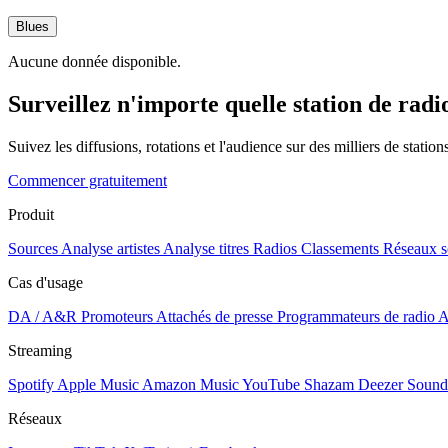
Blues
Aucune donnée disponible.
Surveillez n'importe quelle station de radi
Suivez les diffusions, rotations et l'audience sur des milliers de statio
Commencer gratuitement
Produit
Sources
Analyse artistes
Analyse titres
Radios
Classements
Réseaux s
Cas d'usage
DA / A&R
Promoteurs
Attachés de presse
Programmateurs de radio
A
Streaming
Spotify
Apple Music
Amazon Music
YouTube
Shazam
Deezer
Sound
Réseaux