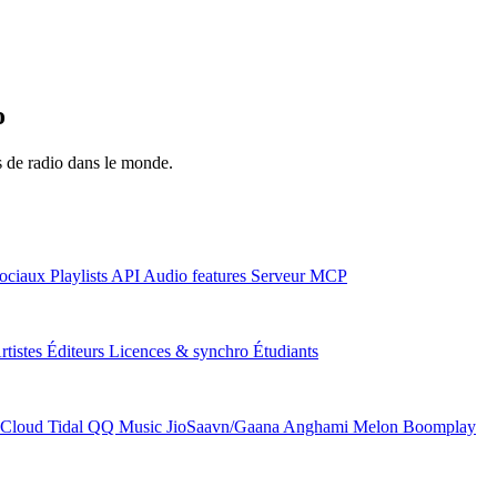
o
ns de radio dans le monde.
ociaux
Playlists
API
Audio features
Serveur MCP
rtistes
Éditeurs
Licences & synchro
Étudiants
Cloud
Tidal
QQ Music
JioSaavn/Gaana
Anghami
Melon
Boomplay