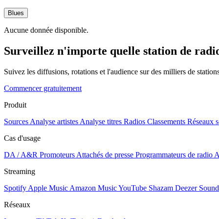
Blues
Aucune donnée disponible.
Surveillez n'importe quelle station de radi
Suivez les diffusions, rotations et l'audience sur des milliers de statio
Commencer gratuitement
Produit
Sources
Analyse artistes
Analyse titres
Radios
Classements
Réseaux s
Cas d'usage
DA / A&R
Promoteurs
Attachés de presse
Programmateurs de radio
A
Streaming
Spotify
Apple Music
Amazon Music
YouTube
Shazam
Deezer
Sound
Réseaux