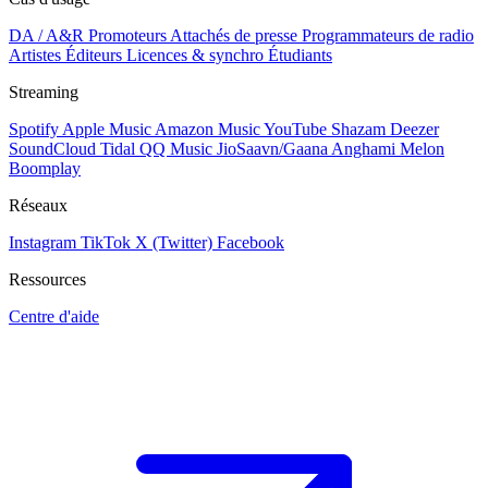
DA / A&R
Promoteurs
Attachés de presse
Programmateurs de radio
Artistes
Éditeurs
Licences & synchro
Étudiants
Streaming
Spotify
Apple Music
Amazon Music
YouTube
Shazam
Deezer
SoundCloud
Tidal
QQ Music
JioSaavn/Gaana
Anghami
Melon
Boomplay
Réseaux
Instagram
TikTok
X (Twitter)
Facebook
Ressources
Centre d'aide