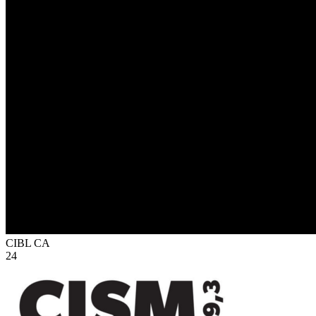
CIBL
CA
24