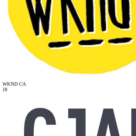
WKND
CA
18