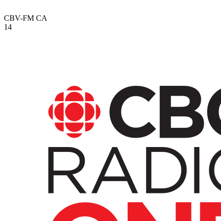
CBV-FM
CA
14