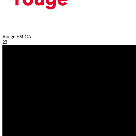
Rouge FM
CA
23