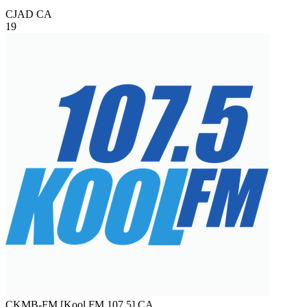
CJAD
CA
19
CKMB-FM [Kool FM 107.5]
CA