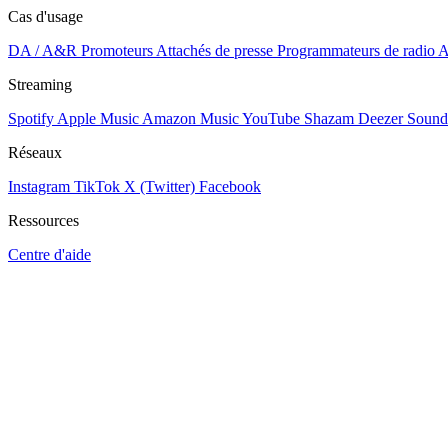
Cas d'usage
DA / A&R
Promoteurs
Attachés de presse
Programmateurs de radio
A
Streaming
Spotify
Apple Music
Amazon Music
YouTube
Shazam
Deezer
Sound
Réseaux
Instagram
TikTok
X (Twitter)
Facebook
Ressources
Centre d'aide