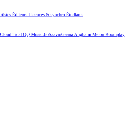
rtistes
Éditeurs
Licences & synchro
Étudiants
Cloud
Tidal
QQ Music
JioSaavn/Gaana
Anghami
Melon
Boomplay