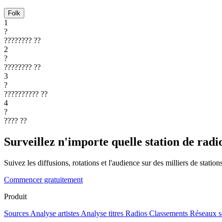
Folk
1
?
????????
??
2
?
????????
??
3
?
??????????
??
4
?
????
??
Surveillez n'importe quelle station de radi
Suivez les diffusions, rotations et l'audience sur des milliers de statio
Commencer gratuitement
Produit
Sources
Analyse artistes
Analyse titres
Radios
Classements
Réseaux s